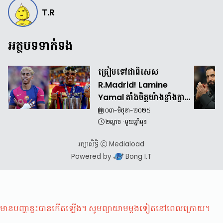
T.R
អត្ថបទទាក់ទង
ត្រៀមទៅជាពិសេស
R.Madrid! Lamine
Yamal តាំងចិត្តយ៉ាងខ្លាំងក្លា
បែបនេះសម្រាប់ខ្លួនឯងនារដូវ
០៣-មិថុនា-២០២៥
កាលក្រោយ
២ល្ងាច
·
មួយឆ្នាំមុន
រក្សាសិទ្ធិ
Mediaload
Powered by
Bong I.T
មានបញ្ហាខ្លះបានកើតឡើង។ សូមព្យាយាមម្តងទៀតនៅពេលក្រោយ។