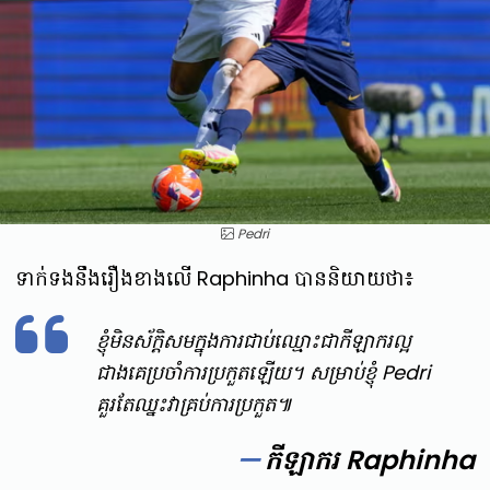
Pedri
ទាក់ទងនឹងរឿងខាងលើ Raphinha បាននិយាយថា៖
ខ្ញុំមិនស័ក្តិសមក្នុងការជាប់ឈ្មោះជាកីឡាករល្អ
ជាងគេប្រចាំការប្រកួតឡើយ។ សម្រាប់ខ្ញុំ Pedri
គួរតែឈ្នះវាគ្រប់ការប្រកួត៕
កីឡាករ Raphinha