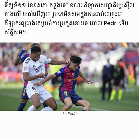
ទិត្យទី១១ ខែឧសភា កន្លងទៅ ខណៈ កីឡាករសញ្ជាតិប្រេសុីល
ខាងលើ យល់ឃើញថា រូបគេមិនសមក្នុងការជាប់ឈ្មោះជា
កីឡាករល្អជាងគេប្រចាំការប្រកួតនោះទេ ពោល Pedri ទើប
ស័ក្តិសម។
Pedri