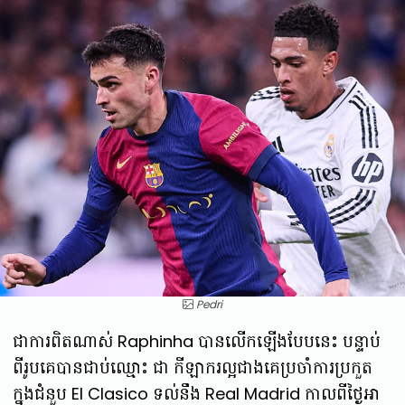
Pedri
ជាការពិតណាស់ Raphinha បានលើកឡើងបែបនេះ បន្ទាប់
ពីរូបគេបានជាប់ឈ្មោះ ជា កីឡាករល្អជាងគេប្រចាំការប្រកួត
ក្នុងជំនួប El Clasico ទល់នឹង Real Madrid កាលពីថ្ងៃអា