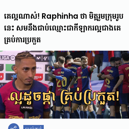
គេល្អណាស់! Raphinha ថា មិត្តរួមក្រុមរូប
នេះ សមនឹងជាប់ឈ្មោះជាកីឡាករល្អជាងគេ
គ្រប់ការប្រកួត