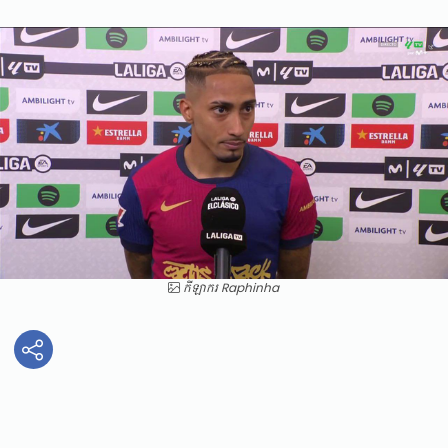
កីឡាករ Raphinha