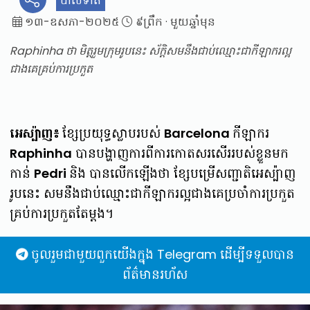
បាល់ទាត់
១៣-ឧសភា-២០២៥
៩ព្រឹក
·
មួយឆ្នាំមុន
Raphinha ថា មិត្តរួមក្រុមរូបនេះ ស័ក្តិសមនឹងជាប់ឈ្មោះជាកីឡាករល្អ
ជាងគេគ្រប់ការប្រកួត
អេស្ប៉ាញ៖
ខ្សែប្រយុទ្ធស្លាបរបស់
Barcelona
កីឡាករ
Raphinha
បានបង្ហាញការពីការកោតសរសើររបស់ខ្លួនមក
កាន់
Pedri
និង បានលើកឡើងថា ខ្សែបម្រើសញ្ជាតិអេស្ប៉ាញ
រូបនេះ សមនឹងជាប់ឈ្មោះជាកីឡាករល្អជាងគេប្រចាំការប្រកួត
គ្រប់ការប្រកួតតែម្តង។
ចូលរួមជាមួយពួកយើងក្នុង Telegram ដើម្បីទទួលបាន
ព័ត៌មានរហ័ស