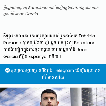
ក្លិបអ្នកមានបុណ្យ Barcelona កាន់តែកៀកក្នុងការចុះហត្ថលេខាយក
អ្នកចាំទី Joan Garcia
កីឡា៖
យោងតាមការចុះផ្សាយរបស់អ្នកកាសែត Fabrizio
Romano បានឲ្យដឹងថា ក្លិបអ្នកមានបុណ្យ Barcelona
កាន់តែកៀកក្នុងការចុះហត្ថលេខាយកអ្នកចាំទី Joan
Garcia ពីក្លិប Espanyol ហើយ។
ចូលរួមជាមួយពួកយើងក្នុង Telegram ដើម្បីទទួលបាន
ព័ត៌មានរហ័ស