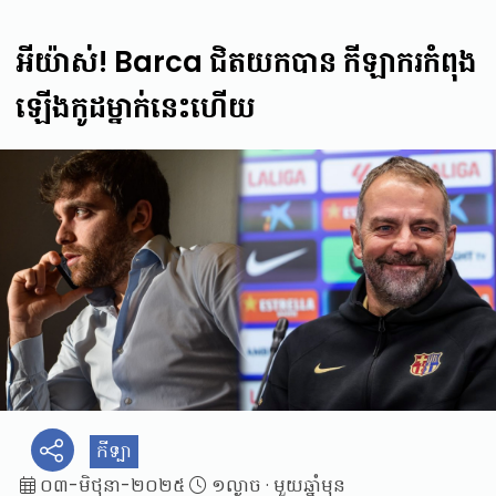
អីយ៉ាស់! Barca ជិតយកបាន កីឡាករកំពុង
ឡើងកូដម្នាក់នេះហើយ
កីទ្បា
០៣-មិថុនា-២០២៥
១ល្ងាច
·
មួយឆ្នាំមុន