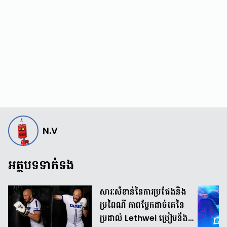
N.V
អត្ថបទទាក់ទង
សារៈសំខាន់នៃការប្រជែងនិង
ប្រពៃណី ភាពប្លែកដាច់គេនៃ
ប្រដាល់ Lethwei ប្រៀបនឹង