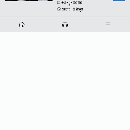
សិល្បៈក្បាច់គុនផ្សេងៗ និងការ
១២-ធ្នូ-២០២៥
ត្រលប់មកវិញរបស់កីឡាករ
២ល្ងាច
·
៨ ខែមុន
Dave Leduc ក្នុងឆ្នាំ 2026
រក្សាសិទ្ធិ
Mediaload
Powered by
Bong I.T
មានបញ្ហាខ្លះបានកើតឡើង។ សូមព្យាយាមម្តងទៀតនៅពេលក្រោយ។