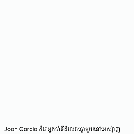
Joan Garcia គឺជាអ្នកចាំទីដ៏លេចធ្លោមួយនៅអេស្ប៉ាញ