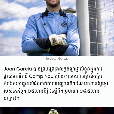
Joan Garcia
Joan Garcia បានព្រមព្រៀងលក្ខខណ្ឌផ្ទាល់ខ្លួនក្នុងការ
ផ្លាស់មកទឹកដី Camp Nou ហើយ ស្របពេលក្លិបនិងក្លិប
កំពុងចរចាគ្នាដល់ដំណាក់កាលបញ្ចប់ហើយដែរ ដោយតម្លៃផ្ទេរ
របស់គេគឺខ្ទង់ ២៥លានអឺរ៉ូ (ស្មើនឹងប្រមាណ ២៨.៥លាន
ដុល្លារ)។