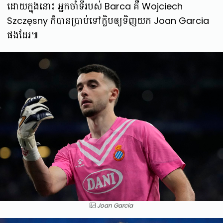
ដោយក្នុងនោះ អ្នកចាំទីរបស់ Barca គឺ Wojciech
Szczęsny ក៏បានប្រាប់ទៅក្លិបឲ្យទិញយក Joan Garcia
ផងដែរ៕
Joan Garcia